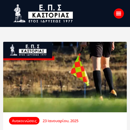
Αρχική
Σχετικά με εμάς
Επικοινωνία
Νέα
Η Ένωση
Πρωταθλήματα
Κύπελλο
Ανακοινώσεις
23 Ιανουαρίου, 2025
Υποδομών