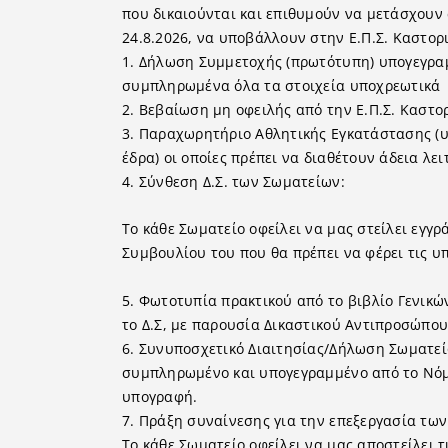
που δικαιούνται και επιθυμούν να μετάσχου
24.8.2026, να υποβάλλουν στην Ε.Π.Σ. Καστορ
1. Δήλωση Συμμετοχής (πρωτότυπη) υπογεγρα
συμπληρωμένα όλα τα στοιχεία υποχρεωτικά
2. Βεβαίωση μη οφειλής από την Ε.Π.Σ. Καστορ
3. Παραχωρητήριο Αθλητικής Εγκατάστασης (υπ
έδρα) οι οποίες πρέπει να διαθέτουν άδεια λει
4. Σύνθεση Δ.Σ. των Σωματείων:
Το κάθε Σωματείο οφείλει να μας στείλει εγγ
Συμβουλίου του που θα πρέπει να φέρει τις υ
5. Φωτοτυπία πρακτικού από το βιβλίο Γενικώ
το Δ.Σ, με παρουσία Δικαστικού Αντιπροσώπου
6. Συνυποσχετικό Διαιτησίας/Δήλωση Σωματείο
συμπληρωμένο και υπογεγραμμένο από το Νόμ
υπογραφή.
7. Πράξη συναίνεσης για την επεξεργασία τ
Το κάθε Σωματείο οφείλει να μας αποστείλει 