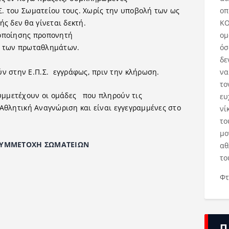
οπ
Σ. του Σωματείου τους. Χωρίς την υποβολή των ως
ΚΟ
ς δεν θα γίνεται δεκτή.
ομ
τοποίησης προπονητή
όσ
ξη των πρωταθλημάτων.
δε
να
ν στην Ε.Π.Σ. εγγράφως, πριν την κλήρωση.
το
υμμετέχουν οι ομάδες που πληρούν τις
ευ
 Αθλητική Αναγνώριση και είναι εγγεγραμμένες στο
νί
το
μο
 ΣΩΜΑΤΕΙΩΝ
αθ
το
Φτ
Π