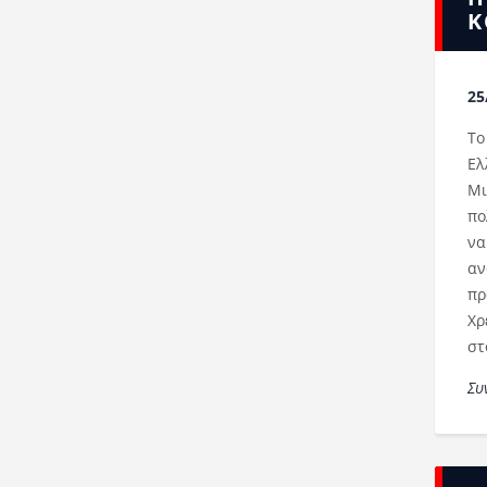
Κ
25
Το
Ελ
Μι
πο
να
αν
πρ
Χρ
στ
Συ