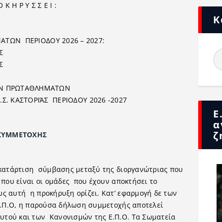
 Ε Ι :
Κ
ΑΤΩΝ ΠΕΡΙΟ∆ΟΥ 2026 – 2027:
Σ
Σ
ΤΑΘΛΗΜΑΤΩΝ
 ΚΑΣΤΟΡΙΆΣ ΠΕΡΙΟΔΟΥ 2026 -2027
Ε
α
ζ
 ΣΥΜΜΕΤΟΧΗΣ
κατάρτιση σύμβασης μεταξύ της διοργανώτριας που
που είναι οι ομάδες που έχουν αποκτήσει το
 αυτή η προκήρυξη ορίζει. Κατ’ εφαρμογή δε των
Ε.Π.Ο, η παρούσα δήλωση συμμετοχής αποτελεί
τού και των Κανονισμών της Ε.Π.Ο. Τα Σωματεία