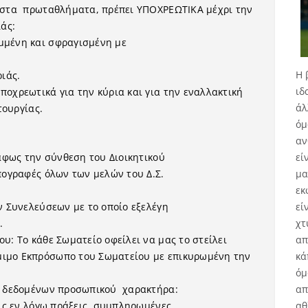
ν στα πρωταθλήματα, πρέπει ΥΠΟΧΡΕΩΤΙΚΑ μέχρι την
ιάς:
μμένη και σφραγισμένη με
Η 
ιάς.
ιδ
οχρεωτικά για την κύρια και για την εναλλακτική
άλ
τουργίας.
όμ
αν
εί
ράφως την σύνθεση του Διοικητικού
μα
πογραφές όλων των μελών του Δ.Σ.
εκ
εί
ν Συνελεύσεων με το οποίο εξελέγη
χτ
.
απ
υ: Το κάθε Σωματείο οφείλει να μας το στείλει
κά
ιμο Εκπρόσωπο του Σωματείου με επικυρωμένη την
όμ
απ
ων δεδομένων προσωπικού χαρακτήρα:
αθ
τις εν λόγω πράξεις, συμπληρωμένες