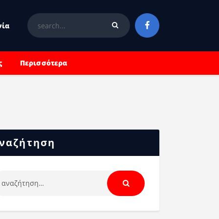
νία
ς
Περισσότερα
ναζήτηση