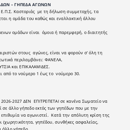
 ΓΗΠΕ∆Α ΑΓΩΝΩΝ
 Ε.Π.Σ. Καστοριάς με τη δήλωση συμμετοχής, τα
ται η ομάδα του καθώς και εναλλακτική άλλου
μενων ομάδων είναι όμοια ή παρεμφερή, ο διαιτητής
ριστών στους αγώνες, είναι να φορούν σ’ όλη τη
ρεωτικά περιλαμβάνει: ΦΑΝΕΛΑ,
ΤΣΙΑ και ΕΠΙΚΑΛΑΜΙ∆ΕΣ.
αι από το νούμερο 1 έως το νούμερο 30.
 2026-2027 ∆ΕΝ ΕΠΙΤΡΕΠΕΤΑΙ σε κανένα Σωματείο να
εί σε άλλο γήπεδο εκτός των γηπέδων που με την
 επιθυμία να αγωνιστεί. Κατά την απόλυτη κρίση της
ι (χωρητικότητα, γηπέδου, συνθήκες ασφαλείας,
α άλλο γήπεδο.