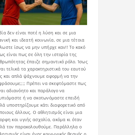
βία δεν είναι ποτέ η λύση και σε μια
ανική και ιδεατή κοινωνία, σε μια τέτοια
λωστε ίσως να μην υπήρχε καν!! Το κακό
ως είναι πως σε όλη την ιστορία της
θρωπότητας έπαιζε σημαντικό ρόλο. Ίσως
ναι τελικά τα χαρακτηριστικά του εαυτού
ς και απλά ψάχνουμε αφορμή να την
φράσουμε;;;; Πρέπει να σκεφτόμαστε πως
ναι αδιανόητο και παράλογο να
υπιόμαστε ή να σκοτωνόμαστε επειδή
λά υποστηρίζουμε κάτι διαφορετικό από
ποιους άλλους. Ο αθλητισμός είναι μια
ορφη και υγιής ασχολία, ακόμα κι όταν
λά τον παρακολουθούμε. Παράλληλα ο
λητισμός είναι ένας κοινωνικός θεσμός ο