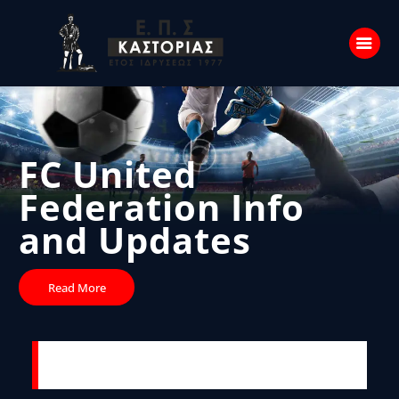
Home
FC United
Features
Federation
Info
News
and Updates
Contacts
Read More
NEXT MATCH