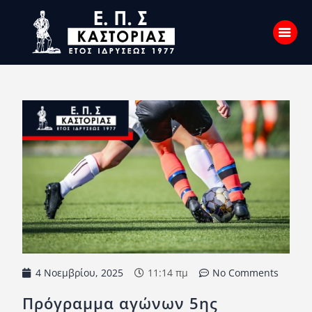
Αρχική
Σχετικά με εμάς
Επικοινωνία
Νέα
Η Ένωση
Πρωταθλήματα
Κύπελλο
4 Νοεμβρίου, 2025
11:14 πμ
No Comments
Υποδομών
Πρόγραμμα αγώνων 5ης