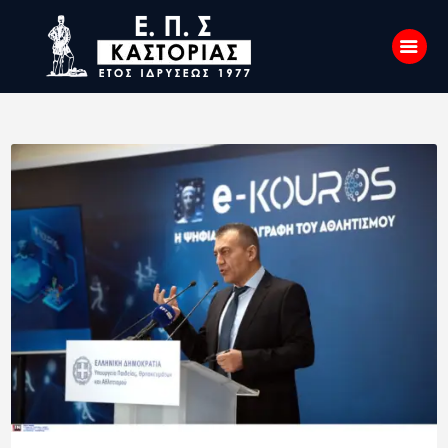
Αρχική
Σχετικά με εμάς
Επικοινωνία
Νέα
Η Ένωση
Πρωταθλήματα
Κύπελλο
Υποδομών