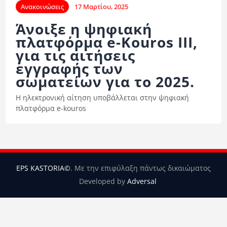
Ορισμοί Διαιτητών
Ανακοινώσεις
17 Μαρτίου, 2025
Ποινές
Άνοιξε η ψηφιακή
πλατφόρμα e-Kouros III,
Περισσότερα
για τις αιτήσεις
εγγραφής των
σωματείων για το 2025.
Η ηλεκτρονική αίτηση υποβάλλεται στην ψηφιακή
πλατφόρμα e-kouros
EPS KASTORIA©
. Με την επιφύλαξη πάντως δικαιώματος
Developed by
Adversal