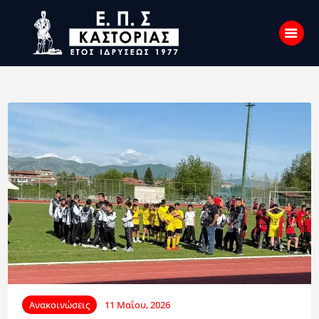
Αρχική
Σχετικά με εμάς
Επικοινωνία
Νέα
Η Ένωση
Πρωταθλήματα
Κύπελλο
Υποδομών
Ανακοινώσεις
11 Μαΐου, 2026