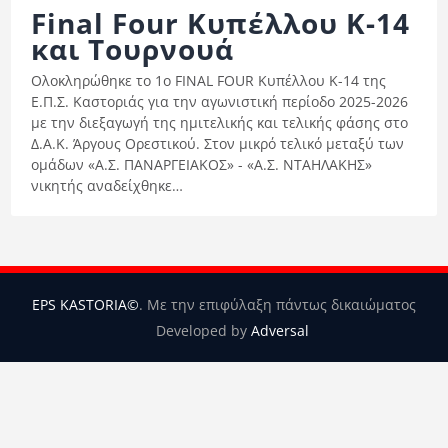
Ορισμοί Διαιτητών
Final Four Κυπέλλου Κ-14
και Τουρνουά
Ποινές
Ολοκληρώθηκε το 1o FINAL FOUR Κυπέλλου Κ-14 της
Περισσότερα
Ε.Π.Σ. Καστοριάς για την αγωνιστική περίοδο 2025-2026
με την διεξαγωγή της ημιτελικής και τελικής φάσης στο
Δ.Α.Κ. Άργους Ορεστικού. Στον μικρό τελικό μεταξύ των
ομάδων «Α.Σ. ΠΑΝΑΡΓΕΙΑΚΟΣ» - «Α.Σ. ΝΤΑΗΛΑΚΗΣ»
νικητής αναδείχθηκε…
EPS KASTORIA©
. Με την επιφύλαξη πάντως δικαιώματος
Developed by
Adversal