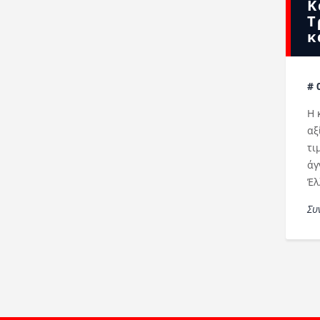
Κ
Τ
κ
# 
Η 
αξ
τι
άγ
Έλ
Συ