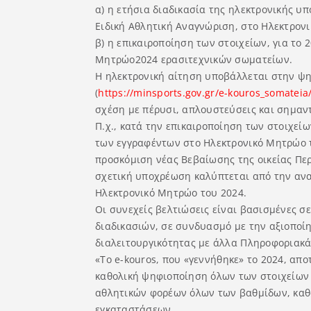
α) η ετήσια διαδικασία της ηλεκτρονικής υ
Ειδική Αθλητική Αναγνώριση, στο Ηλεκτρον
β) η επικαιροποίηση των στοιχείων, για το 
Μητρώο2024 ερασιτεχνικών σωματείων.
Η ηλεκτρονική αίτηση υποβάλλεται στην ψ
(
https://minsports.gov.gr/e-
kouros_somateia
σχέση με πέρυσι, απλουστεύσεις και σημαντ
Π.χ., κατά την επικαιροποίηση των στοιχεί
των εγγραφέντων στο Ηλεκτρονικό Μητρώο τ
προσκόμιση νέας Βεβαίωσης της οικείας Πε
σχετική υποχρέωση καλύπτεται από την αν
Ηλεκτρονικό Μητρώο του 2024.
Οι συνεχείς βελτιώσεις είναι βασισμένες 
διαδικασιών, σε συνδυασμό με την αξιοποί
διαλειτουργικότητας με άλλα Πληροφοριακά
«Το e-kouros, που «γεννήθηκε» το 2024, απ
καθολική ψηφιοποίηση όλων των στοιχείων
αθλητικών φορέων όλων των βαθμίδων, καθ
εγκαταστάσεων.