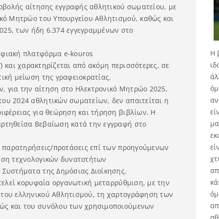
ποβολής αίτησης εγγραφής αθλητικού σωματείου, με
ικό Μητρώο του Υπουργείου Αθλητισμού, καθώς και
2025, των ήδη 6.374 εγγεγραμμένων στο
Η 
ηφιακή πλατφόρμα e-kouros
ιδ
/
) και χαρακτηρίζεται από ακόμη περισσότερες, σε
άλ
ική μείωση της γραφειοκρατίας.
όμ
ων, για την αίτηση στο Ηλεκτρονικό Μητρώο 2025,
αν
ου 2024 αθλητικών σωματείων, δεν απαιτείται η
εί
ριφέρειας για θεώρηση και τήρηση βιβλίων. Η
μα
αρτηθείσα Βεβαίωση κατά την εγγραφή στο
εκ
εί
σε παρατηρήσεις/προτάσεις επί των προηγούμενων
χτ
ηση τεχνολογικών δυνατοτήτων
απ
 Συστήματα της Δημόσιας Διοίκησης.
κά
οτελεί κορυφαία οργανωτική μεταρρύθμιση, με την
όμ
 του ελληνικού Αθλητισμού, τη χαρτογράφηση των
απ
ώς και του συνόλου των χρησιμοποιούμενων
αθ