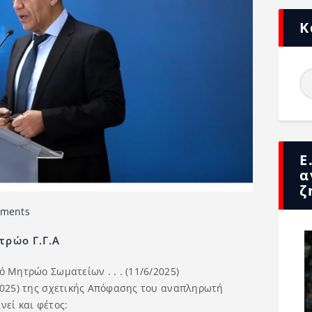
Κ
Ε
α
ζ
ments
τρώο Γ.Γ.Α
 Μητρώο Σωματείων . . . (11/6/2025)
/2025) της σχετικής Απόφασης του αναπληρωτή
νεί και φέτος: