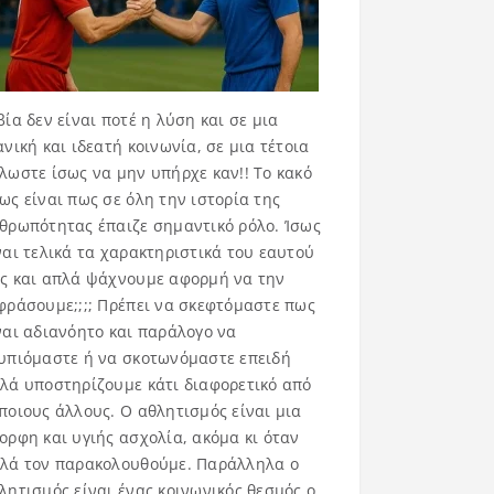
βία δεν είναι ποτέ η λύση και σε μια
ανική και ιδεατή κοινωνία, σε μια τέτοια
λωστε ίσως να μην υπήρχε καν!! Το κακό
ως είναι πως σε όλη την ιστορία της
θρωπότητας έπαιζε σημαντικό ρόλο. Ίσως
ναι τελικά τα χαρακτηριστικά του εαυτού
ς και απλά ψάχνουμε αφορμή να την
φράσουμε;;;; Πρέπει να σκεφτόμαστε πως
ναι αδιανόητο και παράλογο να
υπιόμαστε ή να σκοτωνόμαστε επειδή
λά υποστηρίζουμε κάτι διαφορετικό από
ποιους άλλους. Ο αθλητισμός είναι μια
ορφη και υγιής ασχολία, ακόμα κι όταν
λά τον παρακολουθούμε. Παράλληλα ο
λητισμός είναι ένας κοινωνικός θεσμός ο