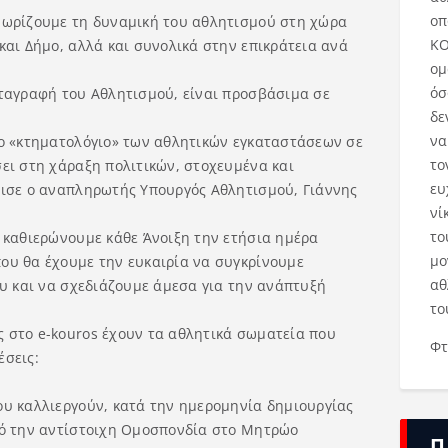
οπ
νωρίζουμε τη δυναμική του αθλητισμού στη χώρα
ΚΟ
και Δήμο, αλλά και συνολικά στην επικράτεια ανά
ομ
όσ
αταγραφή του Αθλητισμού, είναι προσβάσιμα σε
δε
να
το «κτηματολόγιο» των αθλητικών εγκαταστάσεων σε
το
ει στη χάραξη πολιτικών, στοχευμένα και
ευ
νισε ο αναπληρωτής Υπουργός Αθλητισμού, Γιάννης
νί
το
, καθιερώνουμε κάθε Άνοιξη την ετήσια ημέρα
μο
ου θα έχουμε την ευκαιρία να συγκρίνουμε
αθ
ου και να σχεδιάζουμε άμεσα για την ανάπτυξή
το
 στο e-kouros έχουν τα αθλητικά σωματεία που
Φτ
έσεις:
ου καλλιεργούν, κατά την ημερομηνία δημιουργίας
πό την αντίστοιχη Ομοσπονδία στο Μητρώο
Π