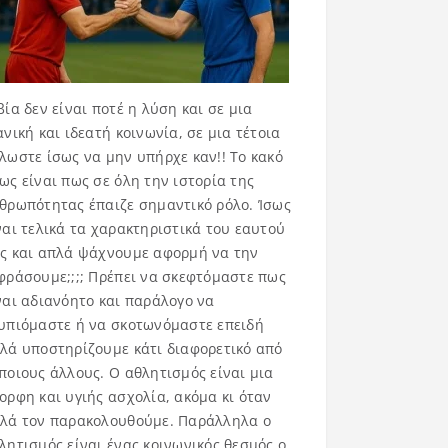
βία δεν είναι ποτέ η λύση και σε μια
ανική και ιδεατή κοινωνία, σε μια τέτοια
λωστε ίσως να μην υπήρχε καν!! Το κακό
ως είναι πως σε όλη την ιστορία της
θρωπότητας έπαιζε σημαντικό ρόλο. Ίσως
ναι τελικά τα χαρακτηριστικά του εαυτού
ς και απλά ψάχνουμε αφορμή να την
φράσουμε;;;; Πρέπει να σκεφτόμαστε πως
ναι αδιανόητο και παράλογο να
υπιόμαστε ή να σκοτωνόμαστε επειδή
λά υποστηρίζουμε κάτι διαφορετικό από
ποιους άλλους. Ο αθλητισμός είναι μια
ορφη και υγιής ασχολία, ακόμα κι όταν
λά τον παρακολουθούμε. Παράλληλα ο
λητισμός είναι ένας κοινωνικός θεσμός ο