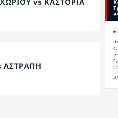
ΩΡΙΟΥ vs ΚΑΣΤΟΡΙΑ
Κ
Τ
κ
# 
Η 
αξ
τι
άγ
s ΑΣΤΡΑΠΗ
Έλ
Συ