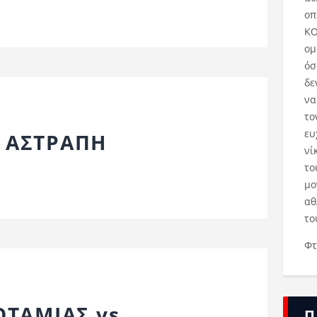
οπ
ΚΟ
ομ
όσ
δε
να
το
ευ
s ΑΣΤΡΑΠΗ
νί
το
μο
αθ
το
Φτ
ΤΑΜΙΑΣ vs
Π