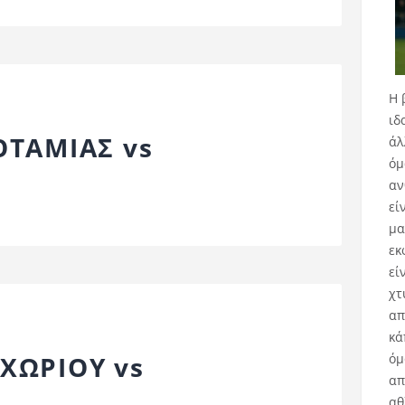
Η 
ιδ
ΤΑΜΙΑΣ vs
άλ
όμ
αν
εί
μα
εκ
εί
χτ
απ
κά
όμ
ΧΩΡΙΟΥ vs
απ
αθ