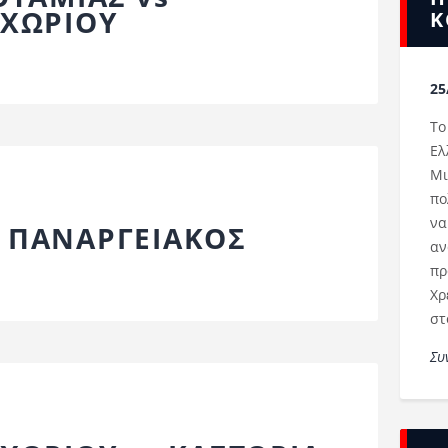
ΧΩΡΙΟΥ
Κ
25
Το
Ελ
Μι
πο
να
s ΠΑΝΑΡΓΕΙΑΚΟΣ
αν
πρ
Χρ
στ
Συ