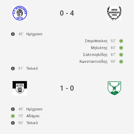
0
-
4
45'
Ημίχρονο
Σπυρόπουλος
52'
Μηλιάτης
83'
Σαλτσογλίδης
87'
Κωνσταντινίδης
90'
91'
Τελικό
1
-
0
45'
Ημίχρονο
70'
Αδάμου
90'
Τελικό