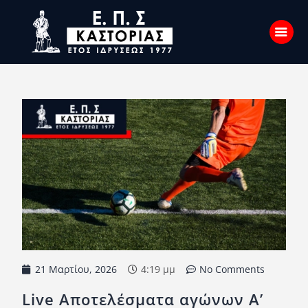
Αρχική
Σχετικά με εμάς
Επικοινωνία
Νέα
Η Ένωση
Πρωταθλήματα
Κύπελλο
21 Μαρτίου, 2026
4:19 μμ
No Comments
Υποδομών
Live Αποτελέσματα αγώνων A’