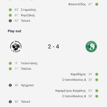
Φιλκοτσίδης
67'
83'
Σταμούλης
91'
Κυριζάκης
92'
Τελικό
Play out
2
-
4
9'
Γκουντώνης
11'
Παύλου
Καραδήμος
29'
Στασινόπουλος Δ
35'
45'
Ημίχρονο
Καραμήτρος Βαγγέλης
52'
Στασινόπουλος Δ
58'
90'
Τελικό