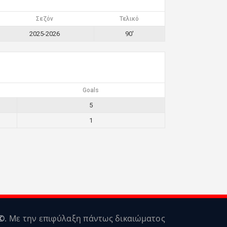
Σεζόν
Τελικό
2025-2026
90'
Goals
5
1
©
. Με την επιφύλαξη πάντως δικαιώματος