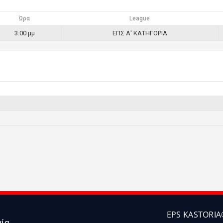
Ώρα
League
3:00 μμ
ΕΠΣ Α' ΚΑΤΗΓΟΡΙΑ
EPS KASTORIA
νία