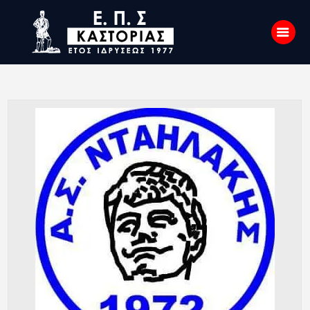
Αρχική
Σχετικά με εμάς
Επικοινωνία
Νέα
Η Ένωση
Πρωταθλήματα
Κύπελλο
Υποδομών
Ορισμοί Διαιτητών