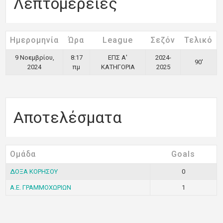
Λεπτομέρειες
Ημερομηνία
Ώρα
League
Σεζόν
Τελικό
9 Νοεμβρίου,
8:17
ΕΠΣ Α'
2024-
90'
2024
πμ
ΚΑΤΗΓΟΡΙΑ
2025
Αποτελέσματα
Ομάδα
Goals
ΔΟΞΑ ΚΟΡΗΣΟΥ
0
Α.Ε. ΓΡΑΜΜΟΧΩΡΙΩΝ
1