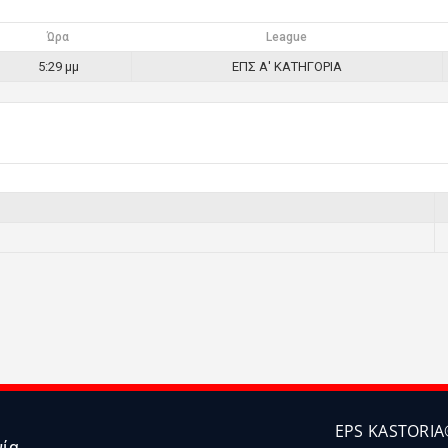
Ώρα
League
5:29 μμ
ΕΠΣ Α' ΚΑΤΗΓΟΡΙΑ
EPS KASTORIA
νία