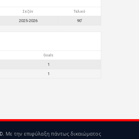
Σεζόν
Τελικό
2025-2026
90'
Goals
1
1
©
. Με την επιφύλαξη πάντως δικαιώματος