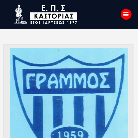
Αρχική
Σχετικά με εμάς
Επικοινωνία
Νέα
Η Ένωση
Πρωταθλήματα
Κύπελλο
Υποδομών
Ορισμοί Διαιτητών