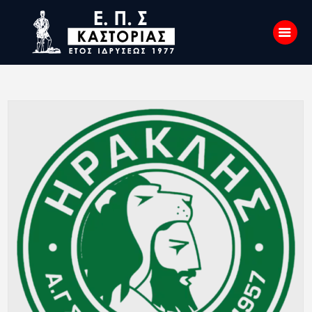
Αρχική
Σχετικά με εμάς
Επικοινωνία
Νέα
Η Ένωση
Πρωταθλήματα
Κύπελλο
Υποδομών
Ορισμοί Διαιτητών