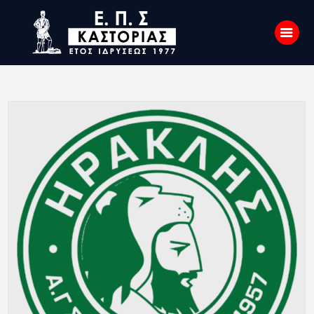
Αρχική
Σχετικά με εμάς
Επικοινωνία
Νέα
Η Ένωση
Πρωταθλήματα
Κύπελλο
Υποδομών
Ορισμοί Διαιτητών