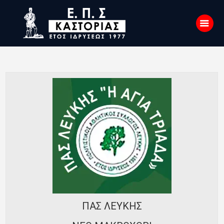
Αρχική
Σχετικά με εμάς
Επικοινωνία
Νέα
Η Ένωση
Πρωταθλήματα
Κύπελλο
Υποδομών
ΠΑΣ ΛΕΥΚΗΣ
Ορισμοί Διαιτητών