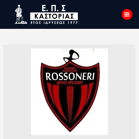
Αρχική
Σχετικά με εμάς
Επικοινωνία
Νέα
Η Ένωση
Πρωταθλήματα
Κύπελλο
Υποδομών
Ορισμοί Διαιτητών