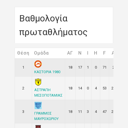
Βαθμολογία
πρωταθλήματος
Θέση
Ομάδα
ΑΓ
Ν
I
H
F
A
Βα
1
18
17
1
0
71
2
52
ΚΑΣΤΟΡΙΑ 1980
2
18
14
0
4
53
20
42
ΑΣΤΡΑΠΗ
ΜΕΣΟΠΟΤΑΜΙΑΣ
3
18
11
3
4
47
28
36
ΓΡΑΜΜΟΣ
ΜΑΥΡΟΧΩΡΙΟΥ