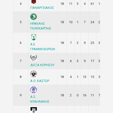
4
18
11
3
4
61
16
36
ΠΑΝΑΡΓΕΙΑΚΟΣ
5
18
10
1
7
24
22
31
ΗΡΑΚΛΗΣ
ΠΟΛΥΚΑΡΠΗΣ
6
18
7
2
9
25
39
23
Α.Ε.
ΓΡΑΜΜΟΧΩΡΙΩΝ
7
18
6
3
9
17
30
21
ΔΟΞΑ ΚΟΡΗΣΟΥ
8
18
4
1
13
15
50
13
Α.Ο. ΚΑΣΤΩΡ
9
18
2
0
16
11
72
6
Α.Σ.
ΝΤΑΗΛΑΚΗΣ