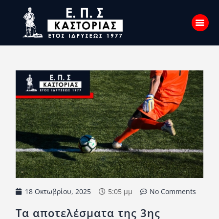
Αρχική
Σχετικά με εμάς
Επικοινωνία
Νέα
Η Ένωση
Πρωταθλήματα
Κύπελλο
Υποδομών
18 Οκτωβρίου, 2025
5:05 μμ
No Comments
Ορισμοί Διαιτητών
Τα αποτελέσματα της 3ης