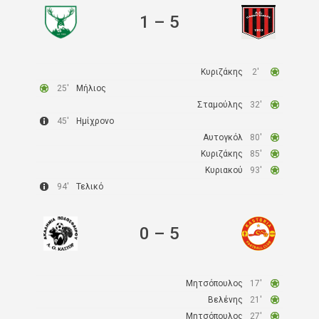
1
–
5
Κυριζάκης
2′
25′
Μήλιος
Σταμούλης
32′
45′
Ημίχρονο
Αυτογκόλ
80′
Κυριζάκης
85′
Κυριακού
93′
94′
Τελικό
0
–
5
Μητσόπουλος
17′
Βελένης
21′
Μητσόπουλος
27′