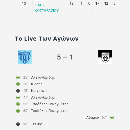
10
18
1
0
17
12
57
3
ΠΑΟΚ
ΚΩΣΤΑΡΑΖΙΟΥ
Το Live Των Αγώνων
5
–
1
25′
Αλεξανδρίδης
28′
Γιωσης
45′
Ημίχρονο
47′
Αλεξανδρίδης
55′
Τσαδήλας Παναγιώτης
60′
Τσαδήλας Παναγιώτης
Αδάμου
67′
90′
Τελικό