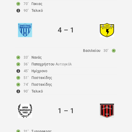
70′
Γακιας
90′
Τελικό
4
–
1
Βασιλείου
30′
33′
Νανάς
36′
Παπαχρήστου
Αυτογκόλ
45′
Ημίχρονο
51′
Ποστεκίδης
74′
Ποστεκίδης
90′
Τελικό
1
–
1
31′
Σιαραφερας