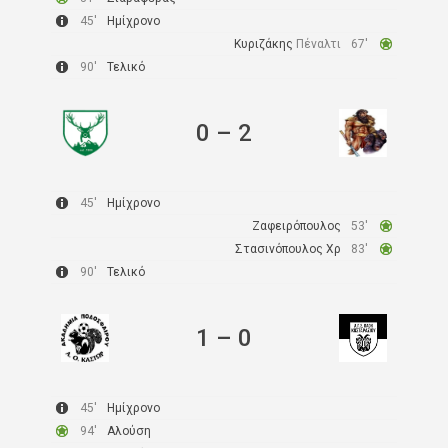
45′
Ημίχρονο
Κυριζάκης
Πέναλτι
67′
90′
Τελικό
0
–
2
45′
Ημίχρονο
Ζαφειρόπουλος
53′
Στασινόπουλος Χρ
83′
90′
Τελικό
1
–
0
45′
Ημίχρονο
94′
Αλούση