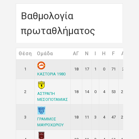
Βαθμολογία
πρωταθλήματος
Θέση
Ομάδα
ΑΓ
Ν
I
H
F
A
Βα
1
18
17
1
0
71
2
52
ΚΑΣΤΟΡΙΑ 1980
2
18
14
0
4
53
20
42
ΑΣΤΡΑΠΗ
ΜΕΣΟΠΟΤΑΜΙΑΣ
3
18
11
3
4
47
28
36
ΓΡΑΜΜΟΣ
ΜΑΥΡΟΧΩΡΙΟΥ