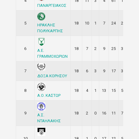
4
18
11
3
4
61
16
36
ΠΑΝΑΡΓΕΙΑΚΟΣ
5
18
10
1
7
24
22
31
ΗΡΑΚΛΗΣ
ΠΟΛΥΚΑΡΠΗΣ
6
18
7
2
9
25
39
23
Α.Ε.
ΓΡΑΜΜΟΧΩΡΙΩΝ
7
18
6
3
9
17
30
21
ΔΟΞΑ ΚΟΡΗΣΟΥ
8
18
4
1
13
15
50
13
Α.Ο. ΚΑΣΤΩΡ
9
18
2
0
16
11
72
6
Α.Σ.
ΝΤΑΗΛΑΚΗΣ
10
18
1
0
17
12
57
3