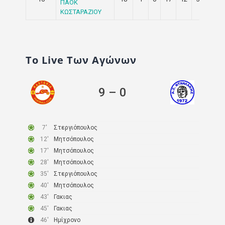
ΠΑΟΚ
ΚΩΣΤΑΡΑΖΙΟΥ
Το Live Των Αγώνων
9
–
0
7′
Στεργιόπουλος
12′
Μητσόπουλος
17′
Μητσόπουλος
28′
Μητσόπουλος
35′
Στεργιόπουλος
40′
Μητσόπουλος
43′
Γακιας
45′
Γακιας
46′
Ημίχρονο