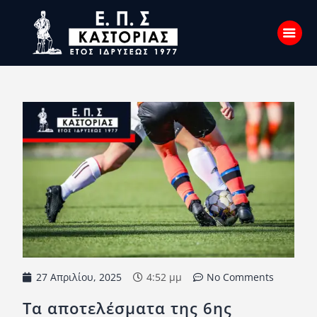
Αρχική
Σχετικά με εμάς
Επικοινωνία
Νέα
Η Ένωση
Πρωταθλήματα
Κύπελλο
27 Απριλίου, 2025
4:52 μμ
No Comments
Υποδομών
Τα αποτελέσματα της 6ης