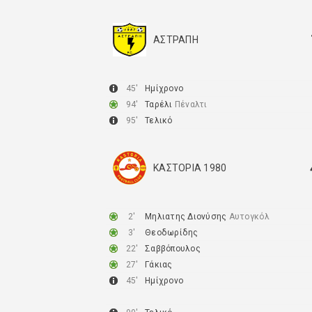
ΑΣΤΡΑΠΗ
ΜΕΣΟΠΟΤΑΜΙΑΣ
45′
Ημίχρονο
94′
Ταρέλι
Πέναλτι
95′
Τελικό
ΚΑΣΤΟΡΙΑ 1980
2′
Μηλιατης Διονύσης
Αυτογκόλ
3′
Θεοδωρίδης
22′
Σαββόπουλος
27′
Γάκιας
45′
Ημίχρονο