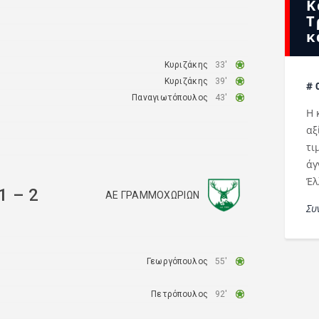
Κ
Τ
κ
Κυριζάκης
33′
Κυριζάκης
39′
# 
Παναγιωτόπουλος
43′
Η 
αξ
τι
άγ
Έλ
1
–
2
ΑΕ ΓΡΑΜΜΟΧΩΡΙΩΝ
Συ
Γεωργόπουλος
55′
Πετρόπουλος
92′