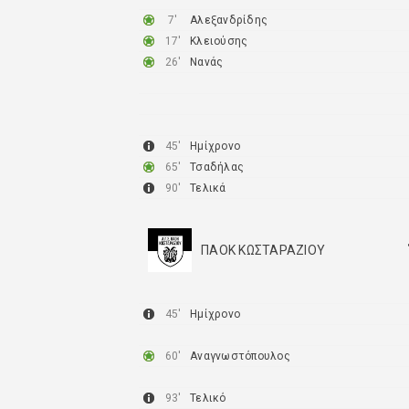
ΜΑΥΡΟΧΩΡΙΟΥ
7′
Αλεξανδρίδης
17′
Κλειούσης
26′
Νανάς
45′
Ημίχρονο
65′
Τσαδήλας
90′
Τελικά
ΠΑΟΚ ΚΩΣΤΑΡΑΖΙΟΥ
45′
Ημίχρονο
60′
Αναγνωστόπουλος
93′
Τελικό