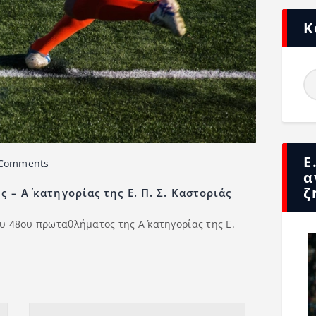
Κ
Ε
Comments
α
ζ
 – A΄ κατηγορίας της Ε. Π. Σ. Καστοριάς
υ 48ου πρωταθλήματος της Α΄ κατηγορίας της Ε.