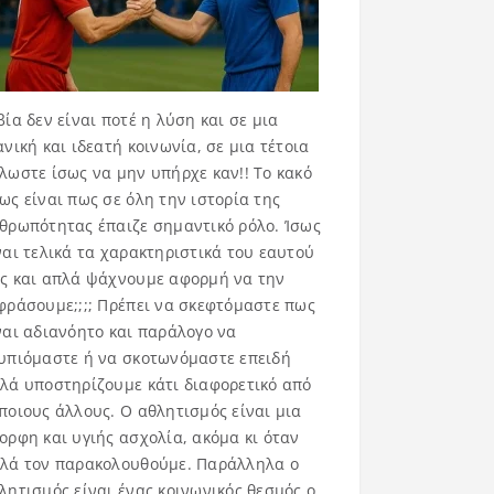
βία δεν είναι ποτέ η λύση και σε μια
ανική και ιδεατή κοινωνία, σε μια τέτοια
λωστε ίσως να μην υπήρχε καν!! Το κακό
ως είναι πως σε όλη την ιστορία της
θρωπότητας έπαιζε σημαντικό ρόλο. Ίσως
ναι τελικά τα χαρακτηριστικά του εαυτού
ς και απλά ψάχνουμε αφορμή να την
φράσουμε;;;; Πρέπει να σκεφτόμαστε πως
ναι αδιανόητο και παράλογο να
υπιόμαστε ή να σκοτωνόμαστε επειδή
λά υποστηρίζουμε κάτι διαφορετικό από
ποιους άλλους. Ο αθλητισμός είναι μια
ορφη και υγιής ασχολία, ακόμα κι όταν
λά τον παρακολουθούμε. Παράλληλα ο
λητισμός είναι ένας κοινωνικός θεσμός ο