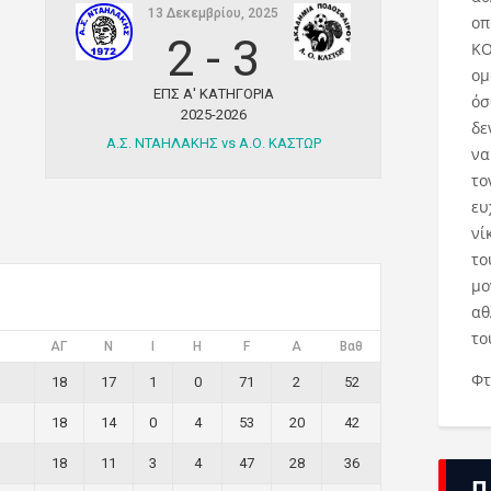
13 Δεκεμβρίου, 2025
οπ
2
-
3
ΚΟ
ομ
ΕΠΣ Α' ΚΑΤΗΓΟΡΙΑ
όσ
2025-2026
δε
Α.Σ. ΝΤΑΗΛΑΚΗΣ vs Α.Ο. ΚΑΣΤΩΡ
να
το
ευ
νί
το
μο
αθ
το
ΑΓ
Ν
I
H
F
A
Βαθ
Φτ
18
17
1
0
71
2
52
18
14
0
4
53
20
42
18
11
3
4
47
28
36
Π