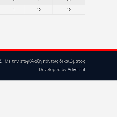
1
10
19
©
. Με την επιφύλαξη πάντως δικαιώματος
Developed by
Adversal