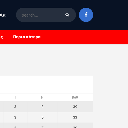
νία
ές
Περισσότερα
I
H
Βαθ
3
2
39
3
5
33
2
7
29