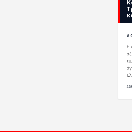
Κ
Τ
κ
# 
Η 
αξ
τι
άγ
Έλ
Συ