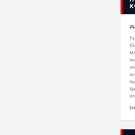
Κ
25
Το
Ελ
Μι
πο
να
αν
πρ
Χρ
στ
Συ