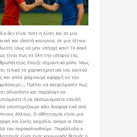
βία δεν είναι ποτέ η λύση και σε μια
ανική και ιδεατή κοινωνία, σε μια τέτοια
λωστε ίσως να μην υπήρχε καν!! Το κακό
ως είναι πως σε όλη την ιστορία της
θρωπότητας έπαιζε σημαντικό ρόλο. Ίσως
ναι τελικά τα χαρακτηριστικά του εαυτού
ς και απλά ψάχνουμε αφορμή να την
φράσουμε;;;; Πρέπει να σκεφτόμαστε πως
ναι αδιανόητο και παράλογο να
υπιόμαστε ή να σκοτωνόμαστε επειδή
λά υποστηρίζουμε κάτι διαφορετικό από
ποιους άλλους. Ο αθλητισμός είναι μια
ορφη και υγιής ασχολία, ακόμα κι όταν
λά τον παρακολουθούμε. Παράλληλα ο
λητισμός είναι ένας κοινωνικός θεσμός ο