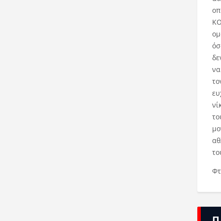
οπ
ΚΟ
ομ
όσ
δε
να
το
ευ
νί
το
μο
αθ
το
Φτ
Π