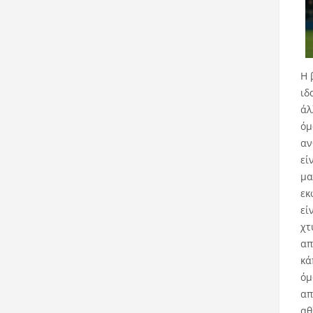
Η 
ιδ
άλ
όμ
αν
εί
μα
εκ
εί
χτ
απ
κά
όμ
απ
αθ