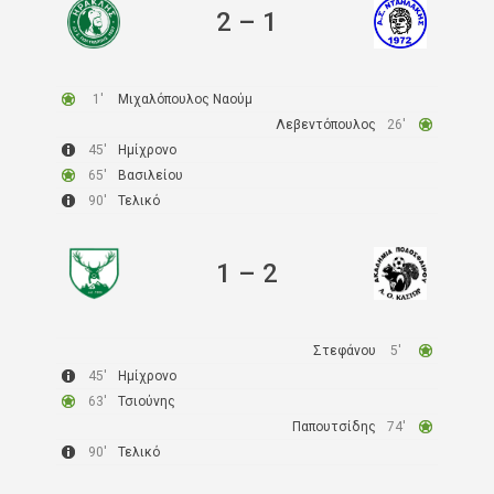
2
–
1
1′
Μιχαλόπουλος Ναούμ
Λεβεντόπουλος
26′
45′
Ημίχρονο
65′
Βασιλείου
90′
Τελικό
1
–
2
Στεφάνου
5′
45′
Ημίχρονο
63′
Τσιούνης
Παπουτσίδης
74′
90′
Τελικό