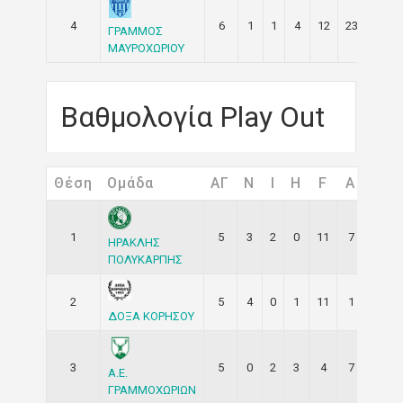
4
6
1
1
4
12
23
-11
ΓΡΑΜΜΟΣ
ΜΑΥΡΟΧΩΡΙΟΥ
Βαθμολογία Play Out
Θέση
Ομάδα
ΑΓ
Ν
I
H
F
A
Δ.Τ
1
5
3
2
0
11
7
4
ΗΡΑΚΛΗΣ
ΠΟΛΥΚΑΡΠΗΣ
2
5
4
0
1
11
1
10
ΔΟΞΑ ΚΟΡΗΣΟΥ
3
5
0
2
3
4
7
-3
Α.Ε.
ΓΡΑΜΜΟΧΩΡΙΩΝ