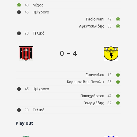
40′
Μίχος
45′
Ημίχρονο
Paolo ivani
49′
Αφεντουλίδης
50′
90′
Τελικό
0
–
4
Ευαγγέλου
13′
Καραμανίδης
Πέναλτι
35′
45′
Ημίχρονο
Παπαχρήστου
47′
Γεωργιάδης
82′
90′
Τελικό
Play out