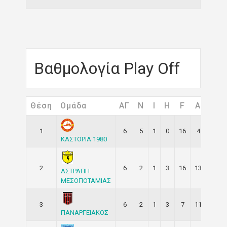
Βαθμολογία Play Off
Θέση
Ομάδα
ΑΓ
Ν
I
H
F
A
Δ.Τ
1
6
5
1
0
16
4
12
ΚΑΣΤΟΡΙΑ 1980
2
6
2
1
3
16
13
3
ΑΣΤΡΑΠΗ
ΜΕΣΟΠΟΤΑΜΙΑΣ
3
6
2
1
3
7
11
-4
ΠΑΝΑΡΓΕΙΑΚΟΣ