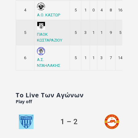
4
5
1
0
4
8
16
-8
Α.Ο. ΚΑΣΤΩΡ
5
5
3
1
1
9
5
4
ΠΑΟΚ
ΚΩΣΤΑΡΑΖΙΟΥ
6
5
1
1
3
7
14
-7
Α.Σ.
ΝΤΑΗΛΑΚΗΣ
Το Live Των Αγώνων
Play off
1
–
2