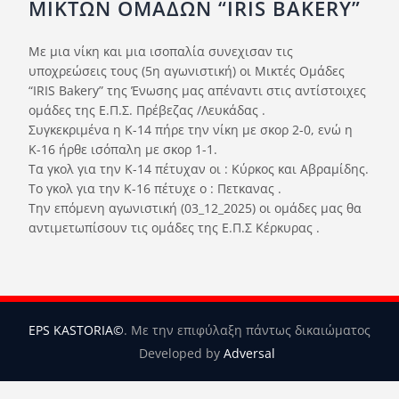
ΜΙKTΩΝ ΟΜΑΔΩΝ “ΙRIS BAKERY”
Ορισμοί Διαιτητών
Ποινές
Με μια νίκη και μια ισοπαλία συνεχισαν τις
υποχρεώσεις τους (5η αγωνιστική) οι Μικτές Ομάδες
Περισσότερα
“IRIS Bakery” της Ένωσης μας απέναντι στις αντίστοιχες
ομάδες της Ε.Π.Σ. Πρέβεζας /Λευκάδας .
Συγκεκριμένα η Κ-14 πήρε την νίκη με σκορ 2-0, ενώ η
Κ-16 ήρθε ισόπαλη με σκορ 1-1.
Τα γκολ για την Κ-14 πέτυχαν οι : Κύρκος και Αβραμίδης.
Το γκολ για την Κ-16 πέτυχε ο : Πετκανας .
Την επόμενη αγωνιστική (03_12_2025) οι ομάδες μας θα
αντιμετωπίσουν τις ομάδες της Ε.Π.Σ Κέρκυρας .
EPS KASTORIA©
. Με την επιφύλαξη πάντως δικαιώματος
Developed by
Adversal