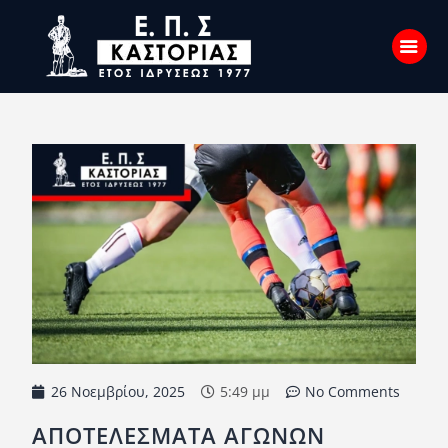
Αρχική
Σχετικά με εμάς
Επικοινωνία
Νέα
Η Ένωση
Πρωταθλήματα
Κύπελλο
26 Νοεμβρίου, 2025
5:49 μμ
No Comments
Υποδομών
ΑΠΟΤΕΛΕΣΜΑΤΑ ΑΓΩΝΩΝ