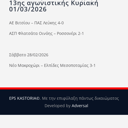
13ης αγωνιστικής Κυριακή
Ορισμοί Διαιτητών
01/03/2026
Ποινές
ΑΕ Βιτσίου – ΠΑΣ Λεύκης 4-0
Περισσότερα
ΑΣΠ Φλατσάτα Οινόης – Ροσσονέρι 2-1
Σάββατο 28/02/2026
Νέο Μακροχώρι – Ελπίδες Μεσοποταμίας 3-1
EPS KASTORIA©
. Με την επιφύλαξη πάντως δικαιώματος
Developed by
Adversal