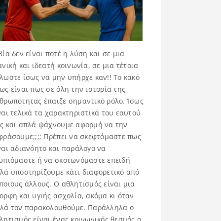
βία δεν είναι ποτέ η λύση και σε μια
ανική και ιδεατή κοινωνία, σε μια τέτοια
λωστε ίσως να μην υπήρχε καν!! Το κακό
ως είναι πως σε όλη την ιστορία της
θρωπότητας έπαιζε σημαντικό ρόλο. Ίσως
ναι τελικά τα χαρακτηριστικά του εαυτού
ς και απλά ψάχνουμε αφορμή να την
φράσουμε;;;; Πρέπει να σκεφτόμαστε πως
ναι αδιανόητο και παράλογο να
υπιόμαστε ή να σκοτωνόμαστε επειδή
λά υποστηρίζουμε κάτι διαφορετικό από
ποιους άλλους. Ο αθλητισμός είναι μια
ορφη και υγιής ασχολία, ακόμα κι όταν
λά τον παρακολουθούμε. Παράλληλα ο
λητισμός είναι ένας κοινωνικός θεσμός ο