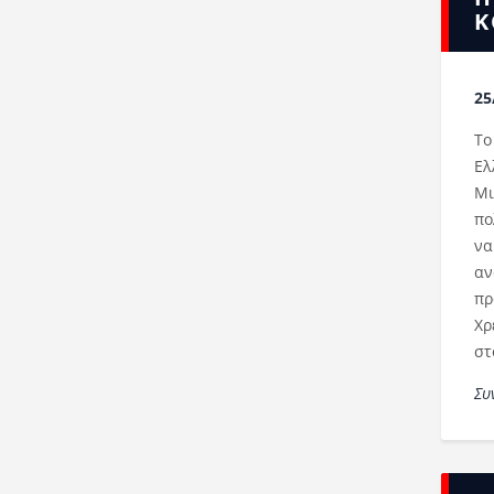
Κ
25
Το
Ελ
Μι
πο
να
αν
πρ
Χρ
στ
Συ