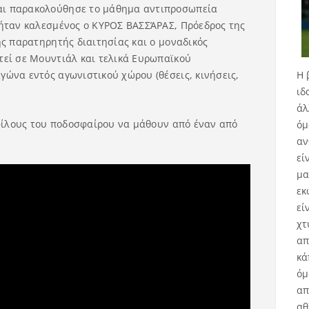
αι παρακολούθησε το μάθημα αντιπροσωπεία
 ήταν καλεσμένος ο ΚΥΡΟΣ ΒΑΣΣΆΡΑΣ, Πρόεδρος της
ής παρατηρητής διαιτησίας και ο μοναδικός
τεί σε Μουντιάλ και τελικά Ευρωπαϊκού
Η 
ώνα εντός αγωνιστικού χώρου (θέσεις, κινήσεις,
ιδ
άλ
 φίλους του ποδοσφαίρου να μάθουν από έναν από
όμ
αν
εί
μα
εκ
εί
χτ
απ
κά
όμ
απ
αθ