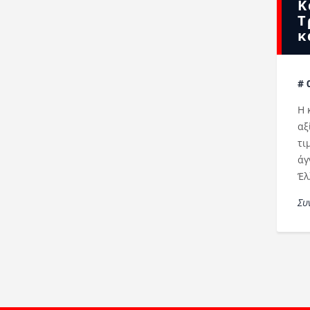
Κ
Τ
κ
# 
Η 
αξ
τι
άγ
Έλ
Συ