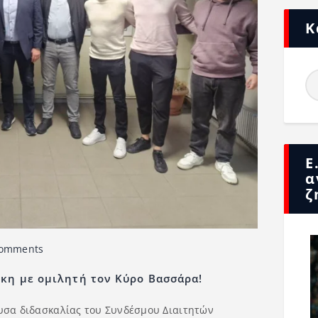
Κ
Ε
α
ζ
omments
κη με ομιλητή τον Κύρο Βασσάρα!
ουσα διδασκαλίας του Συνδέσμου Διαιτητών