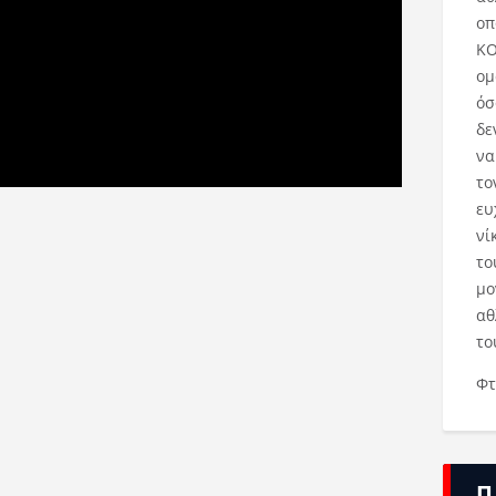
οπ
ΚΟ
ομ
όσ
δε
να
το
ευ
νί
το
μο
αθ
το
Φτ
Π