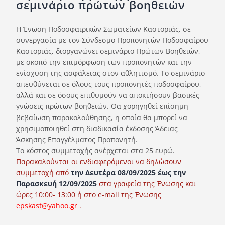
σεμινάριο πρώτων βοηθειών
Ορισμοί Διαιτητών
Ποινές
Η Ένωση Ποδοσφαιρικών Σωματείων Καστοριάς, σε
συνεργασία με τον Σύνδεσμο Προπονητών Ποδοσφαίρου
Περισσότερα
Καστοριάς, διοργανώνει σεμινάριο Πρώτων Βοηθειών,
με σκοπό την επιμόρφωση των προπονητών και την
ενίσχυση της ασφάλειας στον αθλητισμό. Το σεμινάριο
απευθύνεται σε όλους τους προπονητές ποδοσφαίρου,
αλλά και σε όσους επιθυμούν να αποκτήσουν βασικές
γνώσεις πρώτων βοηθειών. Θα χορηγηθεί επίσημη
βεβαίωση παρακολούθησης, η οποία θα μπορεί να
χρησιμοποιηθεί στη διαδικασία έκδοσης Άδειας
Άσκησης Επαγγέλματος Προπονητή.
Το κόστος συμμετοχής ανέρχεται στα 25 ευρώ.
Παρακαλούνται οι ενδιαφερόμενοι να δηλώσουν
συμμετοχή από
την Δευτέρα 08/09/2025 έως την
Παρασκευή 12/09/2025
στα γραφεία της Ένωσης και
ώρες 10:00- 13:00 ή στo e-mail της Ένωσης
epskast@yahoo.gr
.