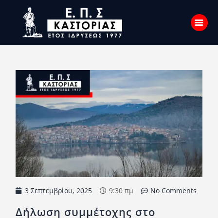
Αρχική
Σχετικά με εμάς
Επικοινωνία
Νέα
Η Ένωση
Πρωταθλήματα
Κύπελλο
3 Σεπτεμβρίου, 2025
9:30 πμ
No Comments
Υποδομών
Δήλωση συμμέτοχης στο