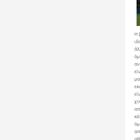
Η 
ιδ
άλ
όμ
αν
εί
μα
εκ
εί
χτ
απ
κά
όμ
απ
αθ