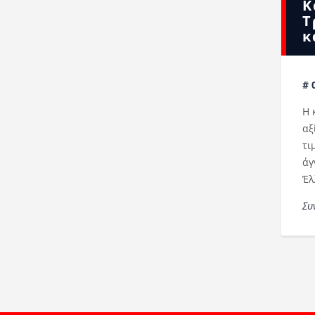
Κ
Τ
κ
# 
Η 
αξ
τι
άγ
Έλ
Συ