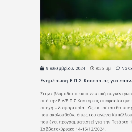
9 Δεκεμβρίου, 2024
9:35 μμ
No C
Ενημέρωση Ε.Π.Σ Καστοριας για επα
Στην εβδομαδιαία εκπαιδευτική συγκέντρω
από την Ε.Δ/Ε.Π.Σ Καστοριας αποφασίστηκε
αποχή – διαμαρτυρία . Ως εκ τούτου θα υπ
που ακολουθούν, όπως του αγώνα Κυπέλλο
που έχει προγραμματιστεί για την Τετάρτη
Σαββατοκύριακο 14-15/12/2024.