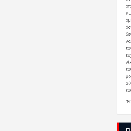
οπ
ΚΟ
ομ
όσ
δε
να
το
ευ
νί
το
μο
αθ
το
Φτ
Π