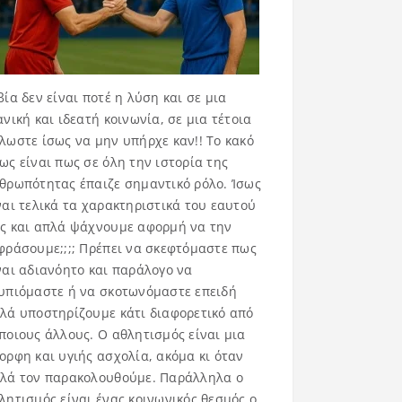
βία δεν είναι ποτέ η λύση και σε μια
ανική και ιδεατή κοινωνία, σε μια τέτοια
λωστε ίσως να μην υπήρχε καν!! Το κακό
ως είναι πως σε όλη την ιστορία της
θρωπότητας έπαιζε σημαντικό ρόλο. Ίσως
ναι τελικά τα χαρακτηριστικά του εαυτού
ς και απλά ψάχνουμε αφορμή να την
φράσουμε;;;; Πρέπει να σκεφτόμαστε πως
ναι αδιανόητο και παράλογο να
υπιόμαστε ή να σκοτωνόμαστε επειδή
λά υποστηρίζουμε κάτι διαφορετικό από
ποιους άλλους. Ο αθλητισμός είναι μια
ορφη και υγιής ασχολία, ακόμα κι όταν
λά τον παρακολουθούμε. Παράλληλα ο
λητισμός είναι ένας κοινωνικός θεσμός ο