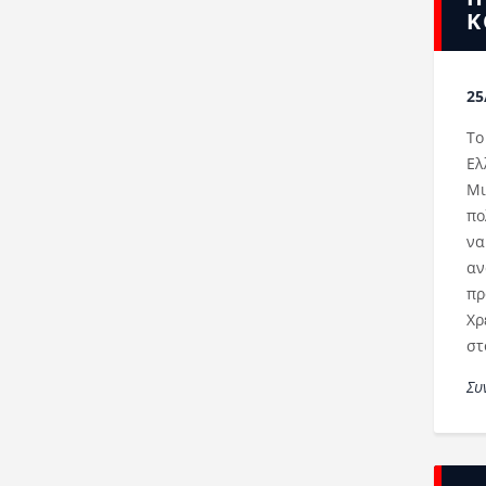
Κ
25
Το
Ελ
Μι
πο
να
αν
πρ
Χρ
στ
Συ