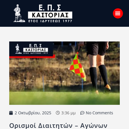
Αρχική
Σχετικά με εμάς
Επικοινωνία
Νέα
Η Ένωση
Πρωταθλήματα
Κύπελλο
2 Οκτωβρίου, 2025
3:36 μμ
No Comments
Υποδομών
Ορισμοί Διαιτητών – Αγώνων