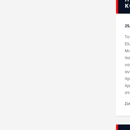
Κ
25
Το
Ελ
Μι
πο
να
αν
πρ
Χρ
στ
Συ