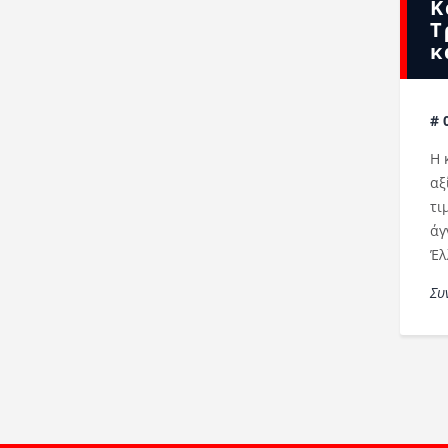
Κ
Τ
κ
# 
Η 
αξ
τι
άγ
Έλ
Συ