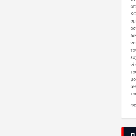
οπ
ΚΟ
ομ
όσ
δε
να
το
ευ
νί
το
μο
αθ
το
Φτ
Π