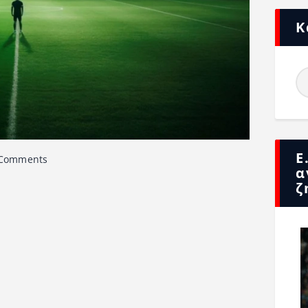
Κ
Ε
Comments
α
ζ