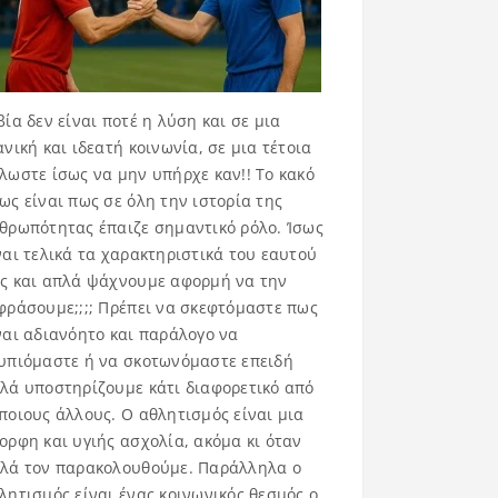
βία δεν είναι ποτέ η λύση και σε μια
ανική και ιδεατή κοινωνία, σε μια τέτοια
λωστε ίσως να μην υπήρχε καν!! Το κακό
ως είναι πως σε όλη την ιστορία της
θρωπότητας έπαιζε σημαντικό ρόλο. Ίσως
ναι τελικά τα χαρακτηριστικά του εαυτού
ς και απλά ψάχνουμε αφορμή να την
φράσουμε;;;; Πρέπει να σκεφτόμαστε πως
ναι αδιανόητο και παράλογο να
υπιόμαστε ή να σκοτωνόμαστε επειδή
λά υποστηρίζουμε κάτι διαφορετικό από
ποιους άλλους. Ο αθλητισμός είναι μια
ορφη και υγιής ασχολία, ακόμα κι όταν
λά τον παρακολουθούμε. Παράλληλα ο
λητισμός είναι ένας κοινωνικός θεσμός ο