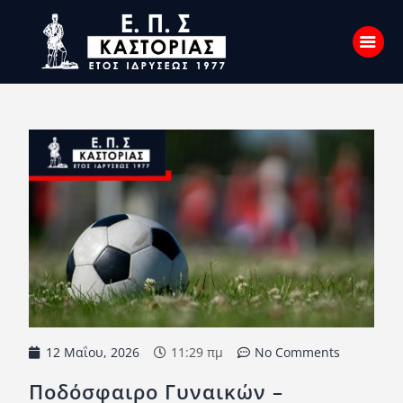
Αρχική
Σχετικά με εμάς
Επικοινωνία
Νέα
Η Ένωση
Πρωταθλήματα
Κύπελλο
12 Μαΐου, 2026
11:29 πμ
No Comments
Υποδομών
Ποδόσφαιρο Γυναικών –