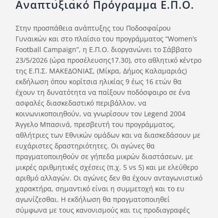
Αναπτυξιακό Πρόγραμμα Ε.Π.Ο.
Ορισμοί Διαιτητών
Ποινές
Στην προσπάθεια ανάπτυξης του Ποδοσφαίρου
Γυναικών και στο πλαίσιο του προγράμματος “Women’s
Περισσότερα
Football Campaign”, η Ε.Π.Ο. διοργανώνει το Σάββατο
23/5/2026 (ώρα προσέλευσης17.30), στο αθλητικό κέντρο
της Ε.Π.Σ. ΜΑΚΕΔΟΝΙΑΣ, (Μίκρα, Δήμος Καλαμαριάς)
εκδήλωση όπου κορίτσια ηλικίας 9 έως 16 ετών θα
έχουν τη δυνατότητα να παίξουν ποδόσφαιρο σε ένα
ασφαλές διασκεδαστικό περιβάλλον, να
κοινωνικοποιηθούν, να γνωρίσουν τον Legend 2004
Άγγελο Μπασινά, πρεσβευτή του προγράμματος,
αθλήτριες των Εθνικών ομάδων και να διασκεδάσουν με
ευχάριστες δραστηριότητες. Οι αγώνες θα
πραγματοποιηθούν σε γήπεδα μικρών διαστάσεων, με
μικρές αριθμητικές σχέσεις (π.χ. 5 νs 5) και με ελεύθερο
αριθμό αλλαγών. Οι αγώνες δεν θα έχουν ανταγωνιστικό
χαρακτήρα, σημαντικό είναι η συμμετοχή και το ευ
αγωνίζεσθαι. Η εκδήλωση θα πραγματοποιηθεί
σύμφωνα με τους κανονισμούς και τις προδιαγραφές