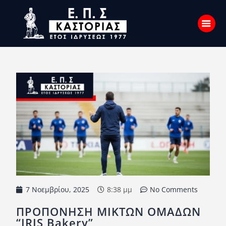
Αρχική
Σχετικά με εμάς
Επικοινωνία
Νέα
Η Ένωση
Πρωταθλήματα
7 Νοεμβρίου, 2025
8:38 μμ
No Comments
Κύπελλο
ΠΡΟΠΟΝΗΣΗ ΜΙΚΤΩΝ ΟΜΑΔΩΝ
Υποδομών
“IRIS Bakery”