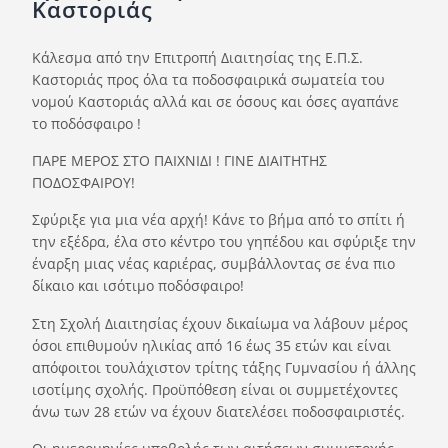
Καστοριάς
Ορισμοί Διαιτητών
Ποινές
Κάλεσμα από την Επιτροπή Διαιτησίας της Ε.Π.Σ.
Καστοριάς προς όλα τα ποδοσφαιρικά σωματεία του
Περισσότερα
νομού Καστοριάς αλλά και σε όσους και όσες αγαπάνε
το ποδόσφαιρο !
ΠΑΡΕ ΜΕΡΟΣ ΣΤΟ ΠΑΙΧΝΙΔΙ ! ΓΙΝΕ ΔΙΑΙΤΗΤΗΣ
ΠΟΔΟΣΦΑΙΡΟΥ!
Σφύριξε για μια νέα αρχή! Κάνε το βήμα από το σπίτι ή
την εξέδρα, έλα στο κέντρο του γηπέδου και σφύριξε την
έναρξη μιας νέας καριέρας, συμβάλλοντας σε ένα πιο
δίκαιο και ισότιμο ποδόσφαιρο!
Στη Σχολή Διαιτησίας έχουν δικαίωμα να λάβουν μέρος
όσοι επιθυμούν ηλικίας από 16 έως 35 ετών και είναι
απόφοιτοι τουλάχιστον τρίτης τάξης Γυμνασίου ή άλλης
ισοτίμης σχολής. Προϋπόθεση είναι οι συμμετέχοντες
άνω των 28 ετών να έχουν διατελέσει ποδοσφαιριστές.