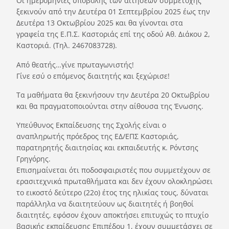
Οι ημερομηνίες υποβολής των αιτήσεων συμμετοχής
ξεκινούν από την Δευτέρα 01 Σεπτεμβρίου 2025 έως την
Δευτέρα 13 Οκτωβρίου 2025 και θα γίνονται στα
γραφεία της Ε.Π.Σ. Καστοριάς επί της οδού Αθ. Διάκου 2,
Καστοριά. (Τηλ. 2467083728).
Από θεατής…γίνε πρωταγωνιστής!
Γίνε εσύ ο επόμενος διαιτητής και ξεχώρισε!
Τα μαθήματα θα ξεκινήσουν την Δευτέρα 20 Οκτωβρίου
και θα πραγματοποιούνται στην αίθουσα της Ένωσης.
Υπεύθυνος Εκπαίδευσης της Σχολής είναι ο
αναπληρωτής πρόεδρος της ΕΔ/ΕΠΣ Καστοριάς,
παρατηρητής διαιτησίας και εκπαιδευτής κ. Ρόντσης
Γρηγόρης.
Επισημαίνεται ότι ποδοσφαιριστές που συμμετέχουν σε
ερασιτεχνικά πρωταθλήματα και δεν έχουν ολοκληρώσει
το εικοστό δεύτερο (22ο) έτος της ηλικίας τους, δύναται
παράλληλα να διαιτητεύουν ως διαιτητές ή βοηθοί
διαιτητές, εφόσον έχουν αποκτήσει επιτυχώς το πτυχίο
βασικής εκπαίδευσης Επιπέδου 1, έχουν συμμετάσχει σε