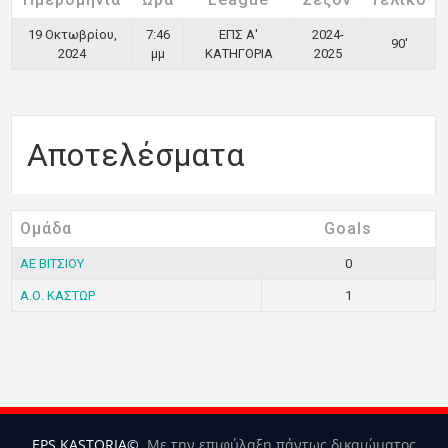
19 Οκτωβρίου,
7:46
ΕΠΣ Α'
2024-
90'
2024
μμ
ΚΑΤΗΓΟΡΙΑ
2025
Αποτελέσματα
Ομάδα
Goals
ΑΕ ΒΙΤΣΙΟΥ
0
Α.Ο. ΚΑΣΤΩΡ
1
EPS KASTORIA©
. Με την επιφύλαξη πάντως δικαιώματος