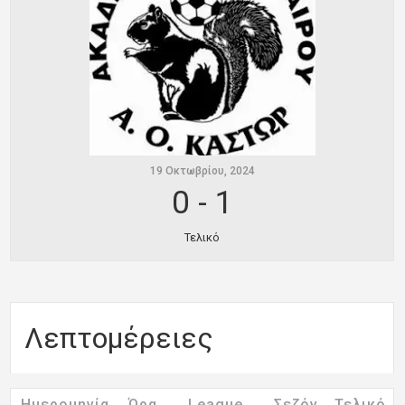
Ποινές
Περισσότερα
19 Οκτωβρίου, 2024
0
-
1
Τελικό
Λεπτομέρειες
Ημερομηνία
Ώρα
League
Σεζόν
Τελικό