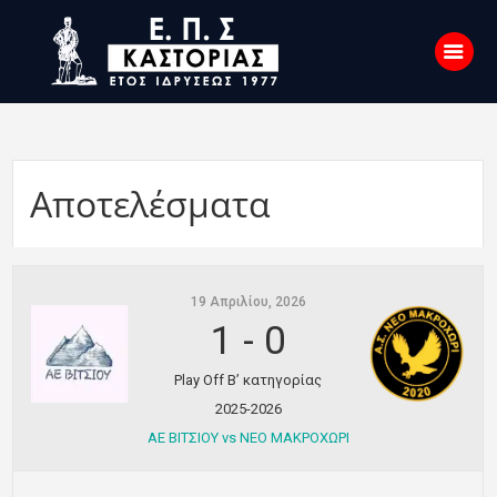
Αρχική
Σχετικά με εμάς
Αποτελέσματα
Επικοινωνία
Νέα
19 Απριλίου, 2026
Η Ένωση
1
-
0
Πρωταθλήματα
Play Off Β’ κατηγορίας
Κύπελλο
2025-2026
Υποδομών
ΑΕ ΒΙΤΣΙΟΥ vs ΝΕΟ ΜΑΚΡΟΧΩΡΙ
Ορισμοί Διαιτητών