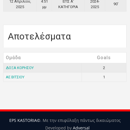
12 Απριλίου,
4:51
ΕΠΣ Α'
2024-
90'
2025
μμ
ΚΑΤΗΓΟΡΙΑ
2025
Αποτελέσματα
Ομάδα
Goals
ΔΟΞΑ ΚΟΡΗΣΟΥ
2
ΑΕ ΒΙΤΣΙΟΥ
1
EPS KASTORIA©
. Με την επιφύλαξη πάντως δικαιώματος
Developed by
Adversal