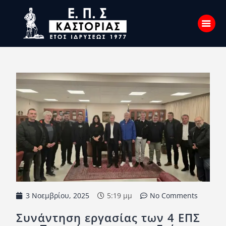
Αρχική
Σχετικά με εμάς
Επικοινωνία
Νέα
Η Ένωση
Πρωταθλήματα
Κύπελλο
3 Νοεμβρίου, 2025
5:19 μμ
No Comments
Υποδομών
Συνάντηση εργασίας των 4 ΕΠΣ