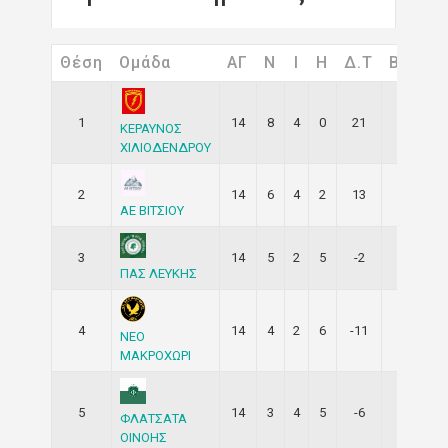
Θέση
Ομάδα
ΑΓ
Ν
I
H
Δ.Τ
Βαθ
1
14
8
4
0
21
28
ΚΕΡΑΥΝΟΣ
ΧΙΛΙΟΔΕΝΔΡΟΥ
2
14
6
4
2
13
22
ΑΕ ΒΙΤΣΙΟΥ
3
14
5
2
5
-2
17
ΠΑΣ ΛΕΥΚΗΣ
4
14
4
2
6
-11
14
ΝΕΟ
ΜΑΚΡΟΧΩΡΙ
5
14
3
4
5
-6
13
ΦΛΑΤΣΑΤΑ
ΟΙΝΟΗΣ